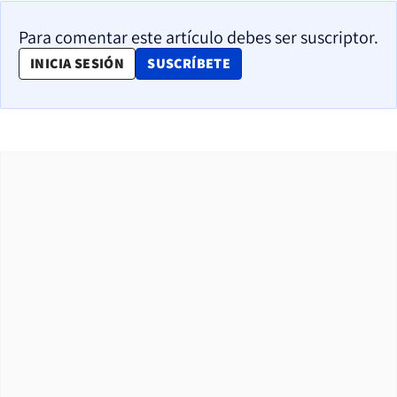
Para comentar este artículo debes ser suscriptor.
OPENS IN NEW WINDOW
INICIA SESIÓN
SUSCRÍBETE