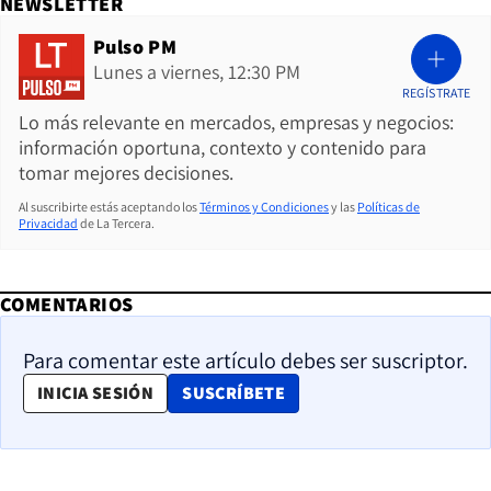
NEWSLETTER
Pulso PM
Lunes a viernes, 12:30 PM
REGÍSTRATE
Lo más relevante en mercados, empresas y negocios:
información oportuna, contexto y contenido para
tomar mejores decisiones.
Al suscribirte estás aceptando los
Términos y Condiciones
y las
Políticas de
Privacidad
de La Tercera.
COMENTARIOS
Para comentar este artículo debes ser suscriptor.
OPENS IN NEW WINDOW
INICIA SESIÓN
SUSCRÍBETE