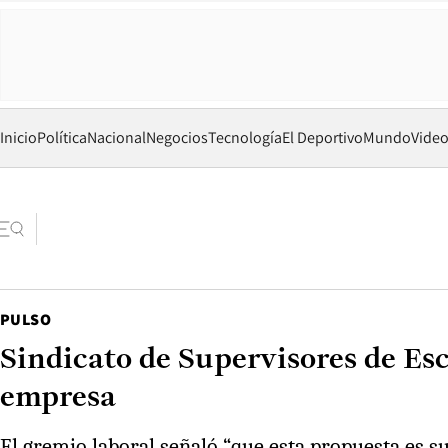
Inicio
Política
Nacional
Negocios
Tecnología
El Deportivo
Mundo
Vide
PULSO
Sindicato de Supervisores de Esc
empresa
El gremio laboral señaló “que esta propuesta es su