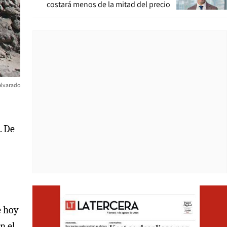
costará menos de la mitad del precio
Alvarado
. De
Opens i
e hoy
n el