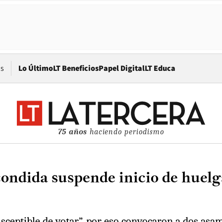
Opens in new window
os
Lo Último
LT Beneficios
Papel Digital
LT Educa
75 años
haciendo periodismo
ondida suspende inicio de huelga
sceptible de votar”, por eso convocaron a dos asam