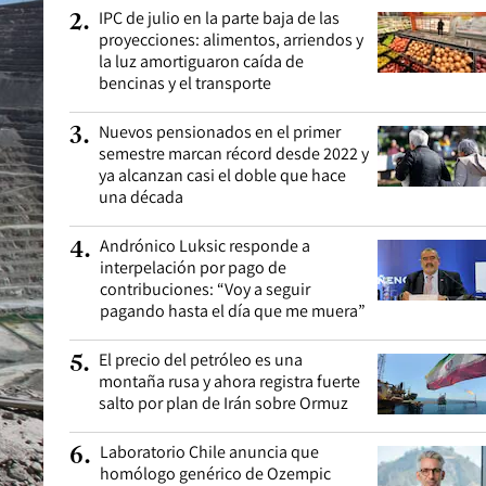
IPC de julio en la parte baja de las
2
.
proyecciones: alimentos, arriendos y
la luz amortiguaron caída de
bencinas y el transporte
Nuevos pensionados en el primer
3
.
semestre marcan récord desde 2022 y
ya alcanzan casi el doble que hace
una década
Andrónico Luksic responde a
4
.
interpelación por pago de
contribuciones: “Voy a seguir
pagando hasta el día que me muera”
El precio del petróleo es una
5
.
montaña rusa y ahora registra fuerte
salto por plan de Irán sobre Ormuz
Laboratorio Chile anuncia que
6
.
homólogo genérico de Ozempic