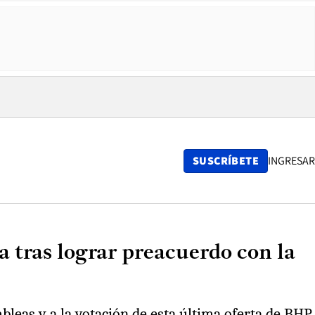
SUSCRÍBETE
INGRESAR
 tras lograr preacuerdo con la
bleas y a la votación de esta última oferta de BHP.