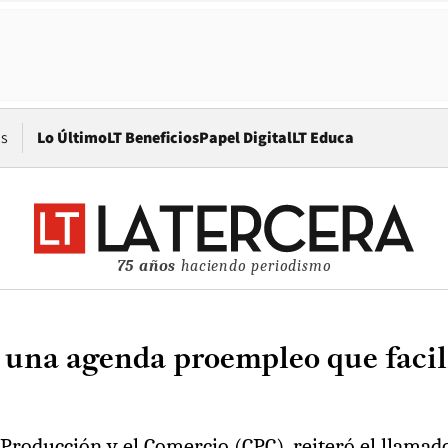
Opens in new window
os
Lo Último
LT Beneficios
Papel Digital
LT Educa
75 años
haciendo periodismo
 una agenda proempleo que facili
Producción y el Comercio (CPC), reiteró el llamado