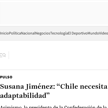
Inicio
Política
Nacional
Negocios
Tecnología
El Deportivo
Mundo
Vide
PULSO
Susana Jiménez: “Chile necesita
adaptabilidad”
Asimismo, la presidenta de la Confederación de la 