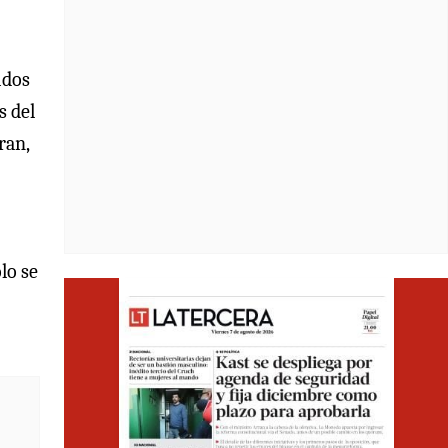
idos
s del
ran,
lo se
Opens i