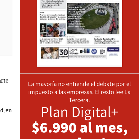
arte
La mayoría no entiende el debate por el
impuesto a las empresas. El resto lee La
Tercera.
Plan Digital+
d, en
$6.990 al mes,