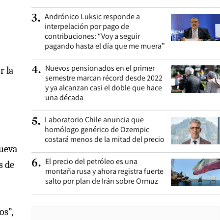
Andrónico Luksic responde a
3
.
interpelación por pago de
contribuciones: “Voy a seguir
pagando hasta el día que me muera”
Nuevos pensionados en el primer
4
.
r la
semestre marcan récord desde 2022
y ya alcanzan casi el doble que hace
una década
Laboratorio Chile anuncia que
5
.
homólogo genérico de Ozempic
costará menos de la mitad del precio
nueva
El precio del petróleo es una
6
.
s de
montaña rusa y ahora registra fuerte
salto por plan de Irán sobre Ormuz
os”,