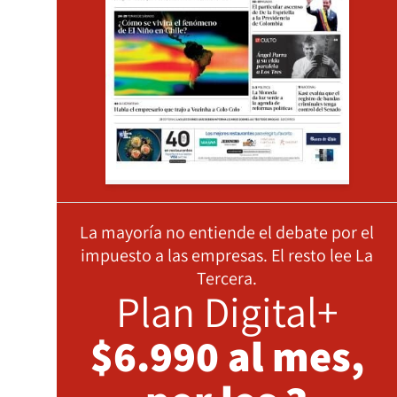
La mayoría no entiende el debate por el
impuesto a las empresas. El resto lee La
Tercera.
Plan Digital+
$6.990 al mes,