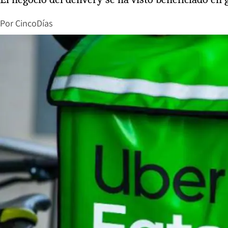
Por
CincoDías