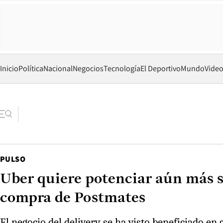
Inicio
Política
Nacional
Negocios
Tecnología
El Deportivo
Mundo
Vide
PULSO
Uber quiere potenciar aún más s
compra de Postmates
El negocio del delivery se ha visto beneficiado en