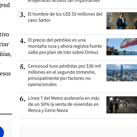
enajenaran activos tan importantes”
gend
El hombre de los US$ 55 millones del
3
.
caso Sartor
tivo
El precio del petróleo es una
4
.
ciar
montaña rusa y ahora registra fuerte
salto por plan de Irán sobre Ormuz
ñías,
r
Cencosud tuvo pérdidas por $36 mil
5
.
millones en el segundo trimestre,
resos
principalmente por factores no
operacionales
Línea 7 del Metro aceleraría en más
6
.
de un 50% la venta de viviendas en
Renca y Cerro Navia