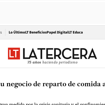
Opens in new window
os
Lo Último
LT Beneficios
Papel Digital
LT Educa
75 años
haciendo periodismo
u negocio de reparto de comida a
 gran medida por la crisis sanitaria y el confinami