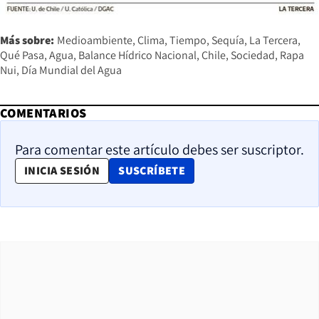
Más sobre:
Medioambiente
Clima
Tiempo
Sequía
La Tercera
Qué Pasa
Agua
Balance Hídrico Nacional
Chile
Sociedad
Rapa
Nui
Día Mundial del Agua
COMENTARIOS
Para comentar este artículo debes ser suscriptor.
OPENS IN NEW WINDOW
INICIA SESIÓN
SUSCRÍBETE