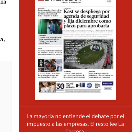
una
a,
La mayoría no entiende el debate por el
impuesto a las empresas. El resto lee La
Tercera.