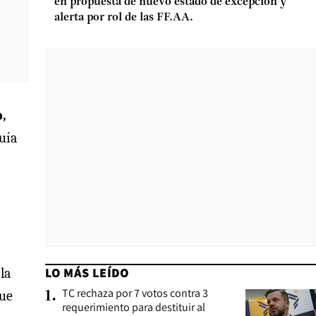
en propuesta de nuevo estado de excepción y
alerta por rol de las FF.AA.
,
uía
LO MÁS LEÍDO
 la
TC rechaza por 7 votos contra 3
que
1
.
requerimiento para destituir al