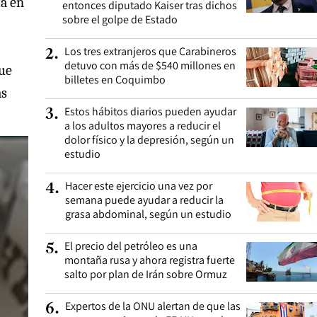
ta en
entonces diputado Kaiser tras dichos
sobre el golpe de Estado
Los tres extranjeros que Carabineros
2
.
detuvo con más de $540 millones en
que
billetes en Coquimbo
as
Estos hábitos diarios pueden ayudar
3
.
a los adultos mayores a reducir el
dolor físico y la depresión, según un
estudio
Hacer este ejercicio una vez por
4
.
semana puede ayudar a reducir la
grasa abdominal, según un estudio
El precio del petróleo es una
5
.
montaña rusa y ahora registra fuerte
salto por plan de Irán sobre Ormuz
Expertos de la ONU alertan de que las
6
.