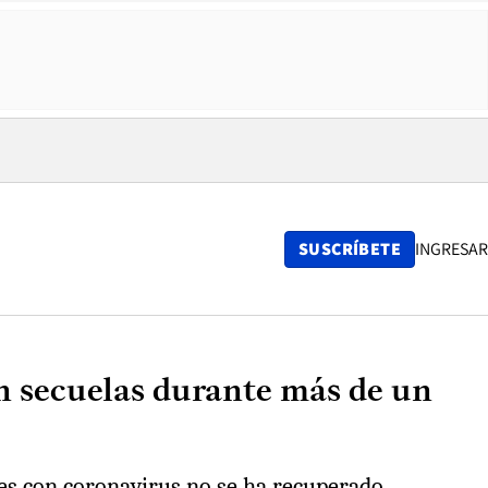
SUSCRÍBETE
INGRESAR
n secuelas durante más de un
tes con coronavirus no se ha recuperado