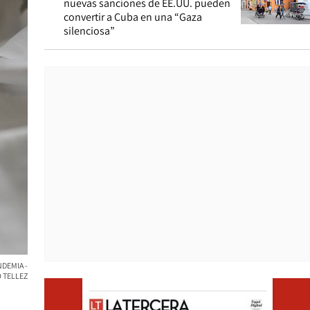
nuevas sanciones de EE.UU. pueden
convertir a Cuba en una “Gaza
silenciosa”
NDEMIA -
 TELLEZ
Opens i