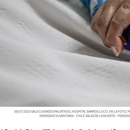
08/07/2020 SALA CUIDADOS PALIATIVOS, HOSPITAL BARROS LUCO. EN LA FOTO, PAC
EMERGENCIA SANITARIA - CHILE SALAS DE LA MUERTE - PERS