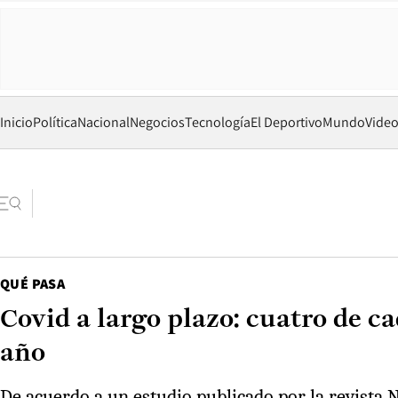
Inicio
Política
Nacional
Negocios
Tecnología
El Deportivo
Mundo
Vide
QUÉ PASA
Covid a largo plazo: cuatro de 
año
De acuerdo a un estudio publicado por la revista