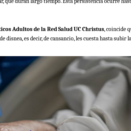
ular, que duran largo tiempo. Esta persistencia ocurre has
ticos Adultos de la Red Salud UC Christus
, coincide 
e disnea, es decir, de cansancio, les cuesta hasta subir l