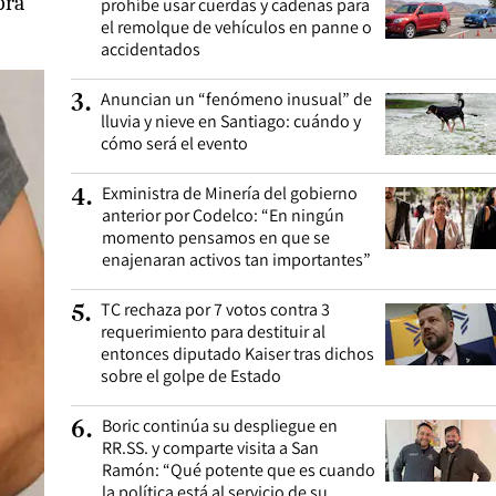
ora
prohíbe usar cuerdas y cadenas para
el remolque de vehículos en panne o
accidentados
Anuncian un “fenómeno inusual” de
3
.
lluvia y nieve en Santiago: cuándo y
cómo será el evento
Exministra de Minería del gobierno
4
.
anterior por Codelco: “En ningún
momento pensamos en que se
enajenaran activos tan importantes”
TC rechaza por 7 votos contra 3
5
.
requerimiento para destituir al
entonces diputado Kaiser tras dichos
sobre el golpe de Estado
Boric continúa su despliegue en
6
.
RR.SS. y comparte visita a San
Ramón: “Qué potente que es cuando
la política está al servicio de su