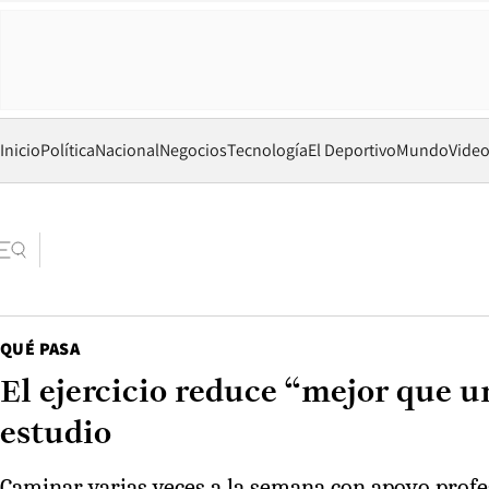
Inicio
Política
Nacional
Negocios
Tecnología
El Deportivo
Mundo
Vide
QUÉ PASA
El ejercicio reduce “mejor que 
estudio
Caminar varias veces a la semana con apoyo profe