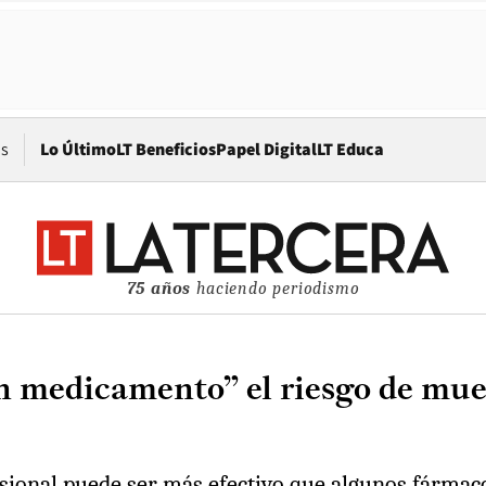
Opens in new window
os
Lo Último
LT Beneficios
Papel Digital
LT Educa
75 años
haciendo periodismo
un medicamento” el riesgo de mue
sional puede ser más efectivo que algunos fármac