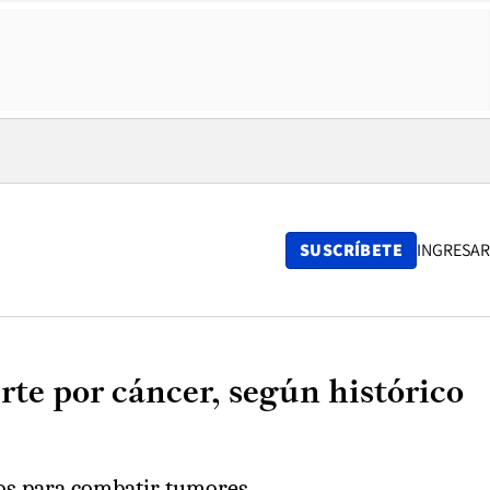
SUSCRÍBETE
INGRESAR
rte por cáncer, según histórico
os para combatir tumores.