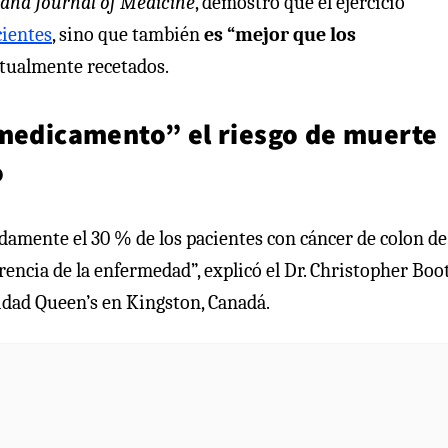
and Journal of Medicine
, demostró que el ejercicio
cientes
, sino que también
es “mejor que los
ctualmente recetados.
 medicamento” el riesgo de muerte
o
damente el 30 % de los pacientes con cáncer de colon de
encia de la enfermedad”, explicó el Dr. Christopher Boo
sidad Queen’s en Kingston, Canadá.