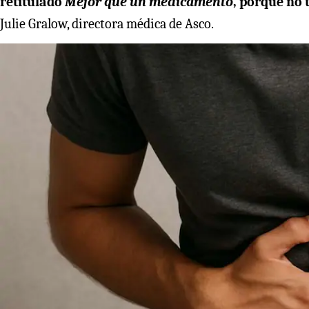
retitulado
Mejor que un medicamento
, porque no 
Julie Gralow, directora médica de Asco.