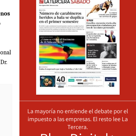
enos
o
sonal
Dr.
La mayoría no entiende el debate por el
impuesto a las empresas. El resto lee La
Tercera.