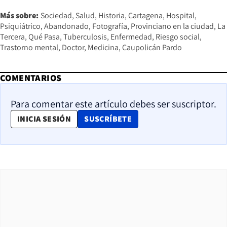
Más sobre:
Sociedad
Salud
Historia
Cartagena
Hospital
Psiquiátrico
Abandonado
Fotografía
Provinciano en la ciudad
La
Tercera
Qué Pasa
Tuberculosis
Enfermedad
Riesgo social
Trastorno mental
Doctor
Medicina
Caupolicán Pardo
COMENTARIOS
Para comentar este artículo debes ser suscriptor.
OPENS IN NEW WINDOW
INICIA SESIÓN
SUSCRÍBETE