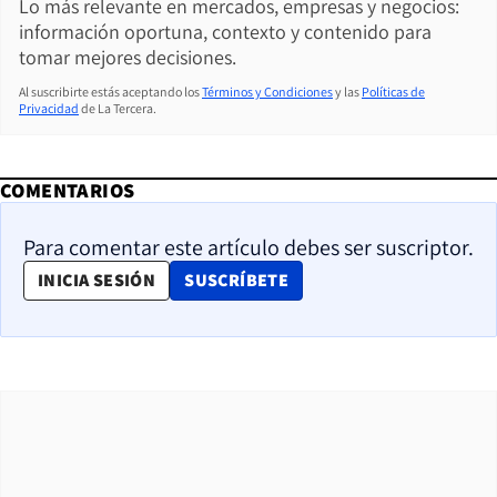
Lo más relevante en mercados, empresas y negocios:
información oportuna, contexto y contenido para
tomar mejores decisiones.
Al suscribirte estás aceptando los
Términos y Condiciones
y las
Políticas de
Privacidad
de La Tercera.
COMENTARIOS
Para comentar este artículo debes ser suscriptor.
OPENS IN NEW WINDOW
INICIA SESIÓN
SUSCRÍBETE