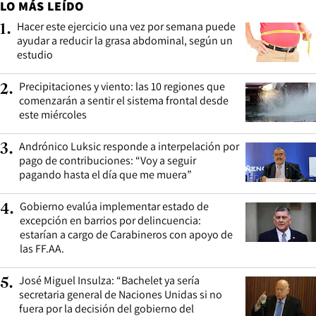
LO MÁS LEÍDO
Hacer este ejercicio una vez por semana puede
1
.
ayudar a reducir la grasa abdominal, según un
estudio
Precipitaciones y viento: las 10 regiones que
2
.
comenzarán a sentir el sistema frontal desde
este miércoles
Andrónico Luksic responde a interpelación por
3
.
pago de contribuciones: “Voy a seguir
pagando hasta el día que me muera”
Gobierno evalúa implementar estado de
4
.
excepción en barrios por delincuencia:
estarían a cargo de Carabineros con apoyo de
las FF.AA.
José Miguel Insulza: “Bachelet ya sería
5
.
secretaria general de Naciones Unidas si no
fuera por la decisión del gobierno del