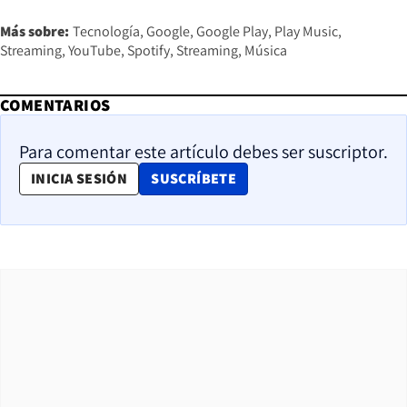
Más sobre:
Tecnología
Google
Google Play
Play Music
Streaming
YouTube
Spotify
Streaming
Música
COMENTARIOS
Para comentar este artículo debes ser suscriptor.
OPENS IN NEW WINDOW
INICIA SESIÓN
SUSCRÍBETE