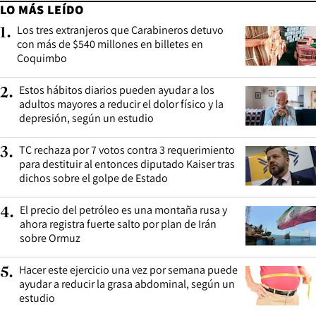
LO MÁS LEÍDO
Los tres extranjeros que Carabineros detuvo
1
.
con más de $540 millones en billetes en
Coquimbo
Estos hábitos diarios pueden ayudar a los
2
.
adultos mayores a reducir el dolor físico y la
depresión, según un estudio
TC rechaza por 7 votos contra 3 requerimiento
3
.
para destituir al entonces diputado Kaiser tras
dichos sobre el golpe de Estado
El precio del petróleo es una montaña rusa y
4
.
ahora registra fuerte salto por plan de Irán
sobre Ormuz
Hacer este ejercicio una vez por semana puede
5
.
ayudar a reducir la grasa abdominal, según un
estudio