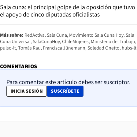
Sala cuna: el principal golpe de la oposición que tuvo
el apoyo de cinco diputadas oficialistas
Más sobre:
RedActiva
Sala Cuna
Movimiento Sala Cuna Hoy
Sala
Cuna Universal
SalaCunaHoy
ChileMujeres
Ministerio del Trabajo
pulso-lt
Tomás Rau
Francisca Jünemann
Soledad Onetto
hubs-lt
COMENTARIOS
Para comentar este artículo debes ser suscriptor.
OPENS IN NEW WINDOW
INICIA SESIÓN
SUSCRÍBETE