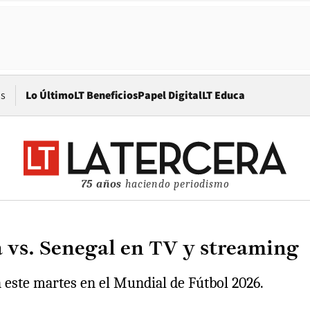
Opens in new window
os
Lo Último
LT Beneficios
Papel Digital
LT Educa
75 años
haciendo periodismo
a vs. Senegal en TV y streaming
n este martes en el Mundial de Fútbol 2026.