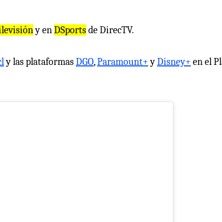
ilevisión
y en
DSports
de DirecTV.
cl
y las plataformas
DGO
,
Paramount+
y
Disney+
en el P