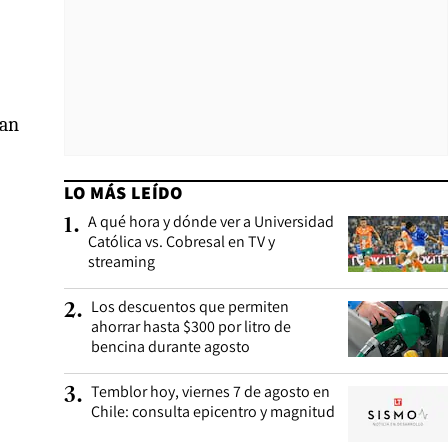
lan
LO MÁS LEÍDO
A qué hora y dónde ver a Universidad
1
.
Católica vs. Cobresal en TV y
streaming
Los descuentos que permiten
2
.
ahorrar hasta $300 por litro de
bencina durante agosto
Temblor hoy, viernes 7 de agosto en
3
.
Chile: consulta epicentro y magnitud