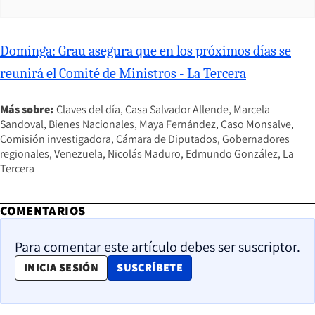
Dominga: Grau asegura que en los próximos días se
reunirá el Comité de Ministros - La Tercera
Más sobre:
Claves del día
Casa Salvador Allende
Marcela
Sandoval
Bienes Nacionales
Maya Fernández
Caso Monsalve
Comisión investigadora
Cámara de Diputados
Gobernadores
regionales
Venezuela
Nicolás Maduro
Edmundo González
La
Tercera
COMENTARIOS
Para comentar este artículo debes ser suscriptor.
OPENS IN NEW WINDOW
INICIA SESIÓN
SUSCRÍBETE