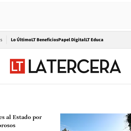
Opens in new window
os
Lo Último
LT Beneficios
Papel Digital
LT Educa
es al Estado por
orosos