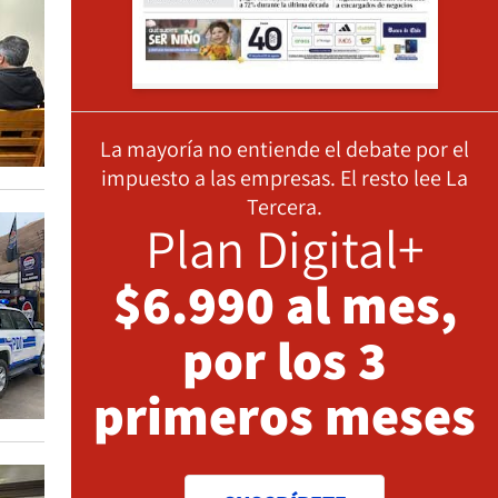
La mayoría no entiende el debate por el
impuesto a las empresas. El resto lee La
Tercera.
Plan Digital+
$6.990 al mes,
por los 3
primeros meses