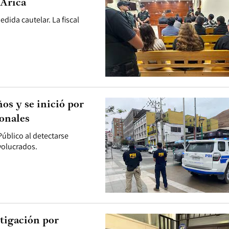
 Arica
ida cautelar. La fiscal
os y se inició por
ionales
úblico al detectarse
nvolucrados.
stigación por