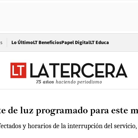
Opens in new window
os
Lo Último
LT Beneficios
Papel Digital
LT Educa
75 años
haciendo periodismo
e de luz programado para este m
fectados y horarios de la interrupción del servicio,