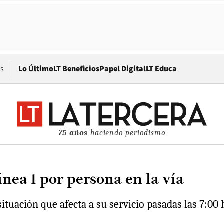
Opens in new window
os
Lo Último
LT Beneficios
Papel Digital
LT Educa
75 años
haciendo periodismo
ínea 1 por persona en la vía
situación que afecta a su servicio pasadas las 7:00 