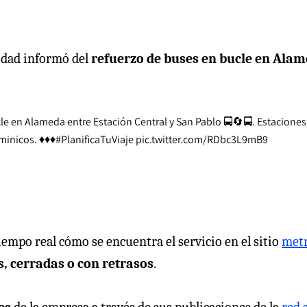
lidad informó del
refuerzo de buses en bucle en Ala
e en Alameda entre Estación Central y San Pablo 🚍🔄🚍. Estaciones
minicos. ♦♦♦
#PlanificaTuViaje
pic.twitter.com/RDbc3L9mB9
empo real cómo se encuentra el servicio en el sitio
metr
s, cerradas o con retrasos
.