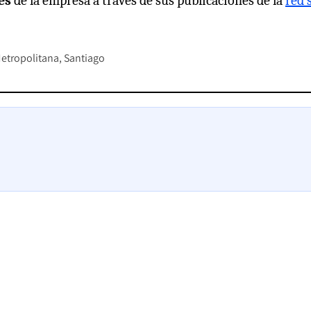
es
de la empresa a través de sus publicaciones de la
red 
etropolitana
Santiago