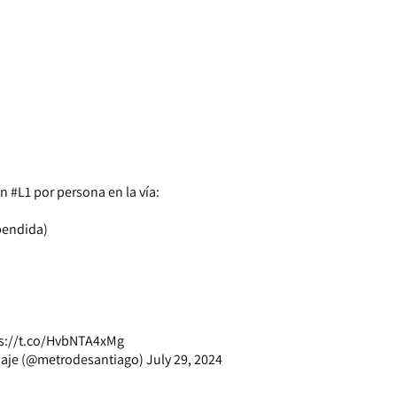
en
#L1
por persona en la vía:
pendida)
s://t.co/HvbNTA4xMg
iaje (@metrodesantiago)
July 29, 2024