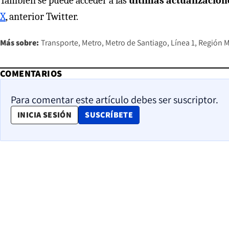
También se puede acceder a las
últimas actualizacion
X
, anterior Twitter.
Más sobre:
Transporte
Metro
Metro de Santiago
Línea 1
Región M
COMENTARIOS
Para comentar este artículo debes ser suscriptor.
OPENS IN NEW WINDOW
INICIA SESIÓN
SUSCRÍBETE