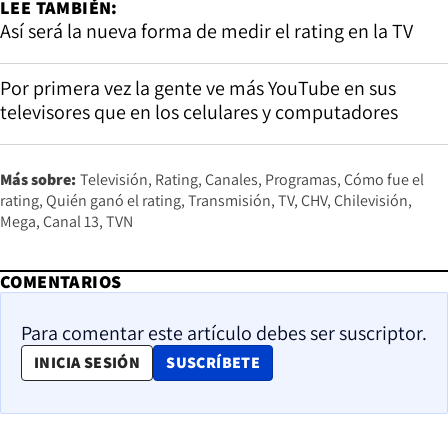
LEE TAMBIÉN:
Así será la nueva forma de medir el rating en la TV
Por primera vez la gente ve más YouTube en sus
televisores que en los celulares y computadores
Más sobre:
Televisión
Rating
Canales
Programas
Cómo fue el
rating
Quién ganó el rating
Transmisión
TV
CHV
Chilevisión
Mega
Canal 13
TVN
COMENTARIOS
Para comentar este artículo debes ser suscriptor.
OPENS IN NEW WINDOW
INICIA SESIÓN
SUSCRÍBETE