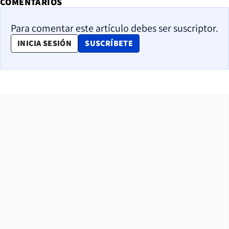
COMENTARIOS
Para comentar este artículo debes ser suscriptor.
OPENS IN NEW WINDOW
INICIA SESIÓN
SUSCRÍBETE