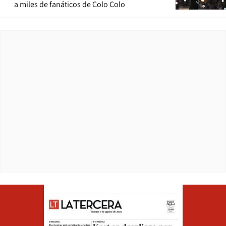
a miles de fanáticos de Colo Colo
Opens in ne