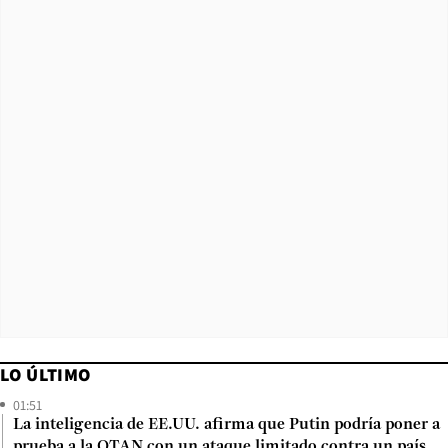
LO ÚLTIMO
01:51
La inteligencia de EE.UU. afirma que Putin podría poner a
prueba a la OTAN con un ataque limitado contra un país