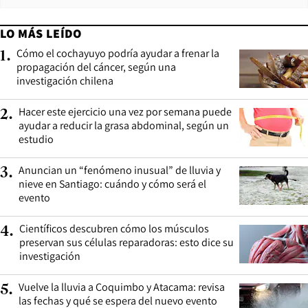
LO MÁS LEÍDO
Cómo el cochayuyo podría ayudar a frenar la
1
.
propagación del cáncer, según una
investigación chilena
Hacer este ejercicio una vez por semana puede
2
.
ayudar a reducir la grasa abdominal, según un
estudio
Anuncian un “fenómeno inusual” de lluvia y
3
.
nieve en Santiago: cuándo y cómo será el
evento
Científicos descubren cómo los músculos
4
.
preservan sus células reparadoras: esto dice su
investigación
Vuelve la lluvia a Coquimbo y Atacama: revisa
5
.
las fechas y qué se espera del nuevo evento