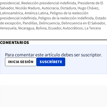
presidencial
Reelección presidencial indefinida
Presidente de El
Salvador
Nicolás Maduro
Autocracia
Dictadura
Hugo Chávez
Latinoamérica
América Latina
Peligros de la reelección
presidencial indefinida
Peligros de la reelección indefinida
Estado
de excepción
Pandillas
Delincuencia
Delincuencia en El Salvador
Venezuela
Nicaragua
Bolivia
Ecuador
Autocráticos
La Tercera
COMENTARIOS
Para comentar este artículo debes ser suscriptor.
OPENS IN NEW WINDOW
INICIA SESIÓN
SUSCRÍBETE