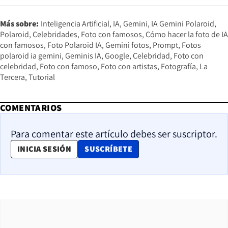
Más sobre:
Inteligencia Artificial
IA
Gemini
IA Gemini Polaroid
Polaroid
Celebridades
Foto con famosos
Cómo hacer la foto de IA
con famosos
Foto Polaroid IA
Gemini fotos
Prompt
Fotos
polaroid ia gemini
Geminis IA
Google
Celebridad
Foto con
celebridad
Foto con famoso
Foto con artistas
Fotografía
La
Tercera
Tutorial
COMENTARIOS
Para comentar este artículo debes ser suscriptor.
OPENS IN NEW WINDOW
INICIA SESIÓN
SUSCRÍBETE