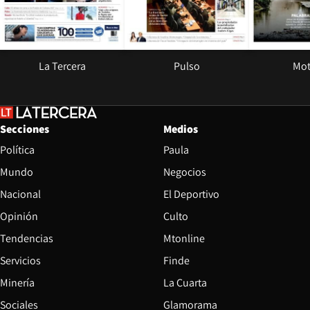
La Tercera
Pulso
Mot
Secciones
Medios
Política
Paula
Mundo
Negocios
Nacional
El Deportivo
Opinión
Culto
Tendencias
Mtonline
Servicios
Finde
Opens in new window
Minería
La Cuarta
Opens in new wind
Sociales
Glamorama