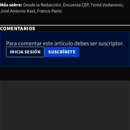
Más sobre:
Desde la Redacción
Encuesta CEP
Tomá Vodanovic
José Antonio Kast
Franco Parisi
COMENTARIOS
Para comentar este artículo debes ser suscriptor.
OPENS IN NEW WINDOW
INICIA SESIÓN
SUSCRÍBETE