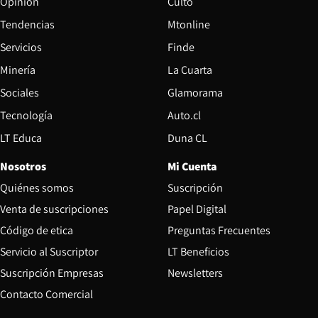
Opinión
Culto
Tendencias
Mtonline
Servicios
Finde
Opens in new window
Minería
La Cuarta
Opens in new wind
Sociales
Glamorama
Opens in new window
Tecnología
Auto.cl
Opens in new window
LT Educa
Duna CL
Nosotros
Mi Cuenta
Quiénes somos
Suscripción
Opens in new win
Venta de suscripciones
Papel Digital
Opens in new window
Código de etica
Preguntas Frecuentes
Servicio al Suscriptor
LT Beneficios
Suscripción Empresas
Newsletters
Opens in new window
Contacto Comercial