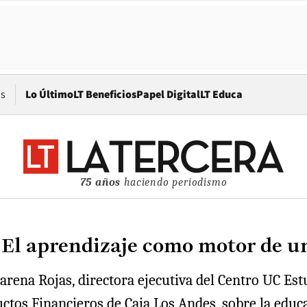
Opens in new window
os
Lo Último
LT Beneficios
Papel Digital
LT Educa
75 años
haciendo periodismo
: El aprendizaje como motor de u
rena Rojas, directora ejecutiva del Centro UC Est
ductos Financieros de Caja Los Andes, sobre la ed