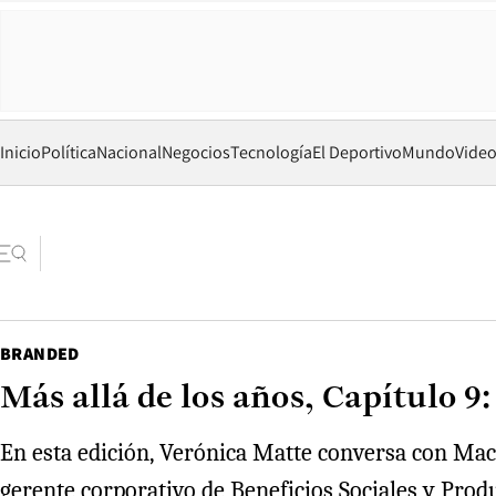
Inicio
Política
Nacional
Negocios
Tecnología
El Deportivo
Mundo
Vide
BRANDED
Más allá de los años, Capítulo 9
En esta edición, Verónica Matte conversa con Maca
gerente corporativo de Beneficios Sociales y Pro