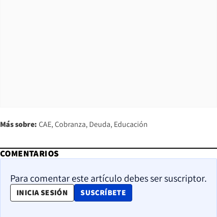
Más sobre:
CAE
Cobranza
Deuda
Educación
COMENTARIOS
Para comentar este artículo debes ser suscriptor.
OPENS IN NEW WINDOW
INICIA SESIÓN
SUSCRÍBETE