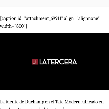
[caption id="attachment_69911" align="alignnone"
width="800"]
La fuente de Duchamp en el Tate Modern, ubicado en