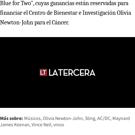
Blue for Two", cuyas ganancias están reservadas para
financiar el Centro de Bienestar e Investigación Olivia
Newton-John para el Cáncer.
Más sobre:
Músicos
Olivia Newton-John
Sting
AC/DC
Maynard
James Keenan
Vince Neil
vinos