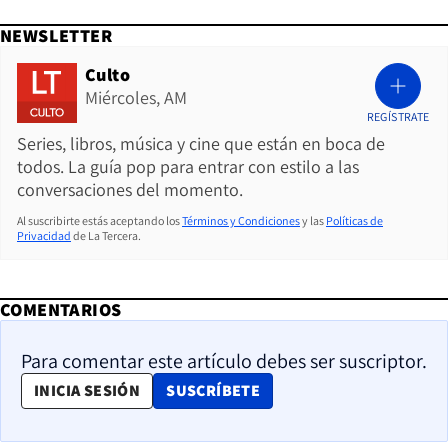
NEWSLETTER
Culto
Miércoles, AM
REGÍSTRATE
Series, libros, música y cine que están en boca de
todos. La guía pop para entrar con estilo a las
conversaciones del momento.
Al suscribirte estás aceptando los
Términos y Condiciones
y las
Políticas de
Privacidad
de La Tercera.
COMENTARIOS
Para comentar este artículo debes ser suscriptor.
OPENS IN NEW WINDOW
INICIA SESIÓN
SUSCRÍBETE