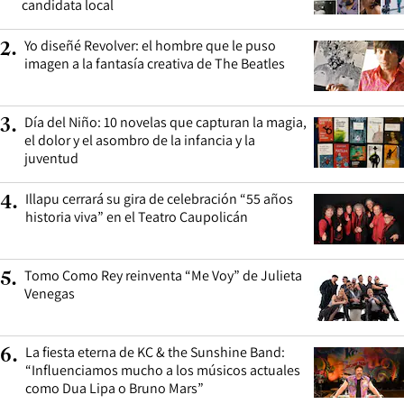
candidata local
Yo diseñé Revolver: el hombre que le puso
2
.
imagen a la fantasía creativa de The Beatles
Día del Niño: 10 novelas que capturan la magia,
3
.
el dolor y el asombro de la infancia y la
juventud
Illapu cerrará su gira de celebración “55 años
4
.
historia viva” en el Teatro Caupolicán
Tomo Como Rey reinventa “Me Voy” de Julieta
5
.
Venegas
La fiesta eterna de KC & the Sunshine Band:
6
.
“Influenciamos mucho a los músicos actuales
como Dua Lipa o Bruno Mars”