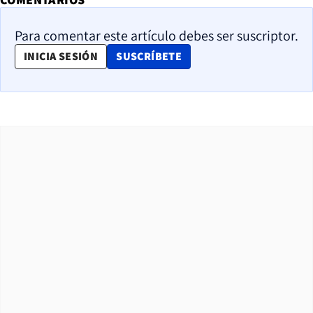
Para comentar este artículo debes ser suscriptor.
OPENS IN NEW WINDOW
INICIA SESIÓN
SUSCRÍBETE