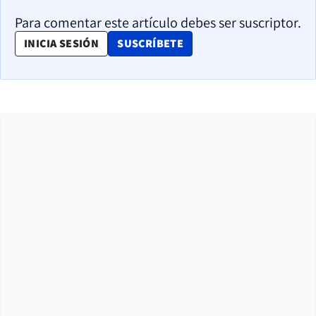
Para comentar este artículo debes ser suscriptor.
OPENS IN NEW WINDOW
INICIA SESIÓN
SUSCRÍBETE