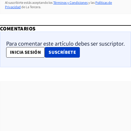
Al suscribirte estás aceptando los
Términos y Condiciones
y las
Políticas de
Privacidad
de La Tercera.
COMENTARIOS
Para comentar este artículo debes ser suscriptor.
OPENS IN NEW WINDOW
INICIA SESIÓN
SUSCRÍBETE