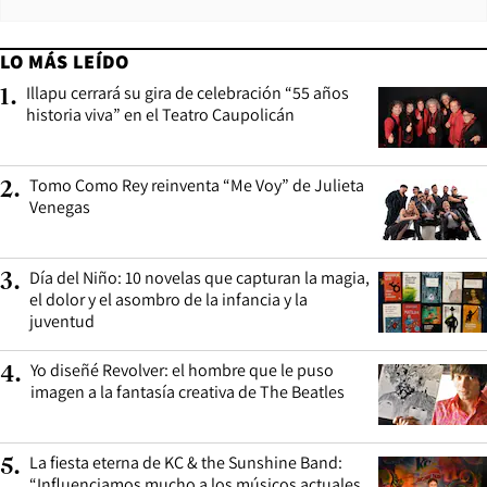
LO MÁS LEÍDO
Illapu cerrará su gira de celebración “55 años
1
.
historia viva” en el Teatro Caupolicán
Tomo Como Rey reinventa “Me Voy” de Julieta
2
.
Venegas
Día del Niño: 10 novelas que capturan la magia,
3
.
el dolor y el asombro de la infancia y la
juventud
Yo diseñé Revolver: el hombre que le puso
4
.
imagen a la fantasía creativa de The Beatles
La fiesta eterna de KC & the Sunshine Band:
5
.
“Influenciamos mucho a los músicos actuales