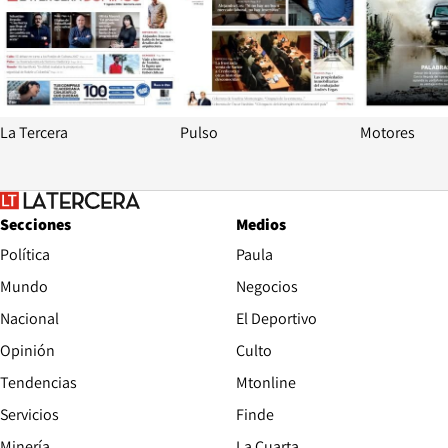
La Tercera
Pulso
Motores
Secciones
Medios
Política
Paula
Mundo
Negocios
Nacional
El Deportivo
Opinión
Culto
Tendencias
Mtonline
Servicios
Finde
Opens in new window
Minería
La Cuarta