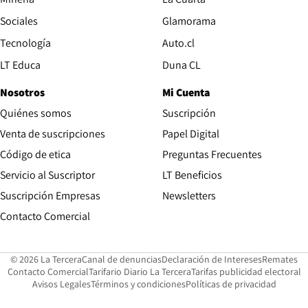
Opens in new wind
Sociales
Glamorama
Opens in new window
Tecnología
Auto.cl
Opens in new window
LT Educa
Duna CL
Nosotros
Mi Cuenta
Quiénes somos
Suscripción
Opens in new win
Venta de suscripciones
Papel Digital
Opens in new window
Código de etica
Preguntas Frecuentes
Servicio al Suscriptor
LT Beneficios
Suscripción Empresas
Newsletters
Opens in new window
Contacto Comercial
Opens in new window
Opens in 
Op
© 2026 La Tercera
Canal de denuncias
Declaración de Intereses
Remates
Opens in new window
Opens in new window
O
Contacto Comercial
Tarifario Diario La Tercera
Tarifas publicidad electoral
Opens in new window
Avisos Legales
Términos y condiciones
Políticas de privacidad