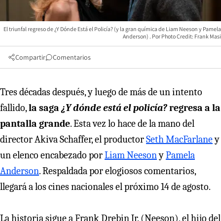
El triunfal regreso de ¿Y Dónde Está el Policía? (y la gran química de Liam Neeson y Pamela
Anderson)
Photo Credit: Frank Masi
Compartir
Comentarios
Tres décadas después, y luego de más de un intento
fallido,
la saga
¿Y dónde está el policía?
regresa a la
pantalla grande
. Esta vez lo hace de la mano del
director Akiva Schaffer, el productor
Seth MacFarlane
y
un elenco encabezado por
Liam Neeson
y
Pamela
Anderson
. Respaldada por elogiosos comentarios,
llegará a los cines nacionales el próximo 14 de agosto.
La historia sigue a Frank Drebin Jr. (Neeson), el hijo del