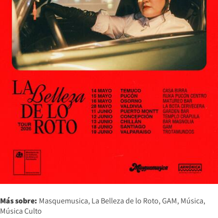
Más sobre:
Masquemusica
La Belleza de lo Roto
GAM
Música
Música Culto