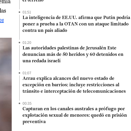
demia
el terreno”
das
01:51
La inteligencia de EE.UU. afirma que Putin podría
os
poner a prueba a la OTAN con un ataque limitado
contra un país aliado
01:20
Las autoridades palestinas de Jerusalén Este
denuncian más de 50 heridos y 60 detenidos en
una redada israelí
01:07
Arrau explica alcances del nuevo estado de
excepción en barrios: incluye restricciones al
tránsito e interceptación de telecomunicaciones
00:35
Capturan en los canales australes a prófugo por
explotación sexual de menores: quedó en prisión
preventiva