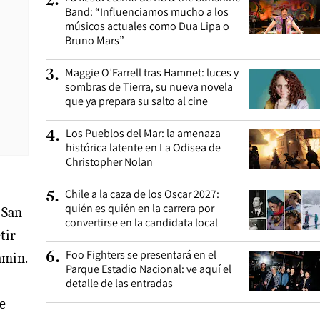
2
.
Band: “Influenciamos mucho a los
músicos actuales como Dua Lipa o
Bruno Mars”
Maggie O’Farrell tras Hamnet: luces y
3
.
sombras de Tierra, su nueva novela
que ya prepara su salto al cine
Los Pueblos del Mar: la amenaza
4
.
histórica latente en La Odisea de
Christopher Nolan
Chile a la caza de los Oscar 2027:
5
.
quién es quién en la carrera por
 San
convertirse en la candidata local
tir
Foo Fighters se presentará en el
6
.
amin.
Parque Estadio Nacional: ve aquí el
detalle de las entradas
e