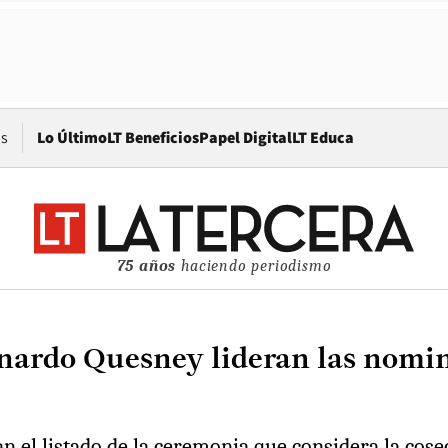
Opens in new window
os
Lo Último
LT Beneficios
Papel Digital
LT Educa
75 años
haciendo periodismo
rnardo Quesney lideran las nomi
an el listado de la ceremonia que considera la cos