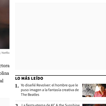
/ Netflix
ctora
olina
LO MÁS LEÍDO
al
Yo diseñé Revolver: el hombre que le
1
.
puso imagen a la fantasía creativa de
The Beatles
La fiesta eterna de KC & the Sunshine