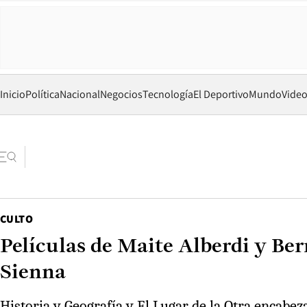
Inicio
Política
Nacional
Negocios
Tecnología
El Deportivo
Mundo
Vide
CULTO
Películas de Maite Alberdi y Be
Sienna
Historia y Geografía y El Lugar de la Otra encabez