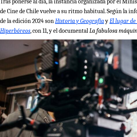
Tras ponerse al día, la instancia organizada por el Minis
de Cine de Chile vuelve a su ritmo habitual. Según la i
de la edición 2024 son
Historia y Geografía
y
El lugar de
Hiperbóreos
, con 11, y el documental
La fabulosa máquin