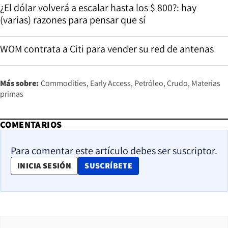
¿El dólar volverá a escalar hasta los $ 800?: hay
(varias) razones para pensar que sí
WOM contrata a Citi para vender su red de antenas
Más sobre:
Commodities
Early Access
Petróleo
Crudo
Materias
primas
COMENTARIOS
Para comentar este artículo debes ser suscriptor.
OPENS IN NEW WINDOW
INICIA SESIÓN
SUSCRÍBETE