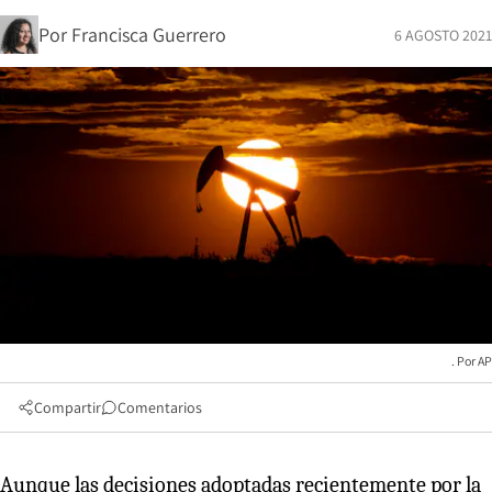
Por
Francisca Guerrero
6 AGOSTO 2021
AP
Compartir
Comentarios
Aunque las decisiones adoptadas recientemente por la