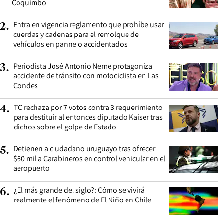
Coquimbo
Entra en vigencia reglamento que prohíbe usar
2
.
cuerdas y cadenas para el remolque de
vehículos en panne o accidentados
Periodista José Antonio Neme protagoniza
3
.
accidente de tránsito con motociclista en Las
Condes
TC rechaza por 7 votos contra 3 requerimiento
4
.
para destituir al entonces diputado Kaiser tras
dichos sobre el golpe de Estado
Detienen a ciudadano uruguayo tras ofrecer
5
.
$60 mil a Carabineros en control vehicular en el
aeropuerto
¿El más grande del siglo?: Cómo se vivirá
6
.
realmente el fenómeno de El Niño en Chile