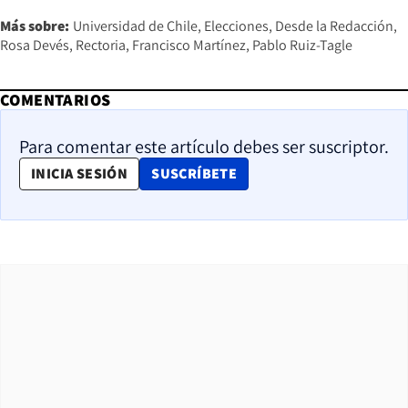
Más sobre:
Universidad de Chile
Elecciones
Desde la Redacción
Rosa Devés
Rectoria
Francisco Martínez
Pablo Ruiz-Tagle
COMENTARIOS
Para comentar este artículo debes ser suscriptor.
OPENS IN NEW WINDOW
INICIA SESIÓN
SUSCRÍBETE