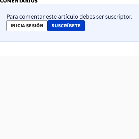
COMENTARIOS
Para comentar este artículo debes ser suscriptor.
OPENS IN NEW WINDOW
INICIA SESIÓN
SUSCRÍBETE