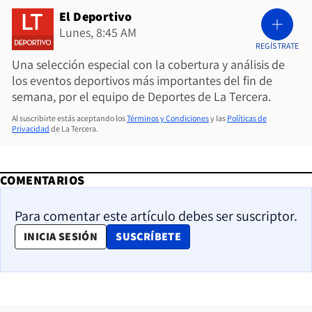
El Deportivo
Lunes, 8:45 AM
REGÍSTRATE
Una selección especial con la cobertura y análisis de
los eventos deportivos más importantes del fin de
semana, por el equipo de Deportes de La Tercera.
Al suscribirte estás aceptando los
Términos y Condiciones
y las
Políticas de
Privacidad
de La Tercera.
COMENTARIOS
Para comentar este artículo debes ser suscriptor.
OPENS IN NEW WINDOW
INICIA SESIÓN
SUSCRÍBETE