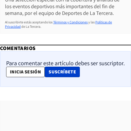
los eventos deportivos más importantes del fin de
semana, por el equipo de Deportes de La Tercera.
Al suscribirte estás aceptando los
Términos y Condiciones
y las
Políticas de
Privacidad
de La Tercera.
COMENTARIOS
Para comentar este artículo debes ser suscriptor.
OPENS IN NEW WINDOW
INICIA SESIÓN
SUSCRÍBETE