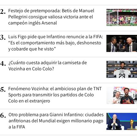
Festejo de pretemporada: Betis de Manuel
2
.
Pellegrini consigue valiosa victoria ante el
campeón inglés Arsenal
Luis Figo pide que Infantino renuncie a la FIFA:
3
.
“Es el comportamiento más bajo, deshonesto
y cobarde que he visto”
¿Cuánto cuesta adquirir la camiseta de
4
.
Vozinha en Colo Colo?
Fenómeno Vozinha: el ambicioso plan de TNT
5
.
Sports para transmitir los partidos de Colo
Colo en el extranjero
Otro problema para Gianni Infantino: ciudades
6
.
anfitrionas del Mundial exigen millonario pago
a la FIFA