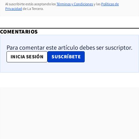
Al suscribirte estás aceptando los
Términos y Condiciones
y las
Políticas de
Privacidad
de La Tercera.
COMENTARIOS
Para comentar este artículo debes ser suscriptor.
OPENS IN NEW WINDOW
INICIA SESIÓN
SUSCRÍBETE