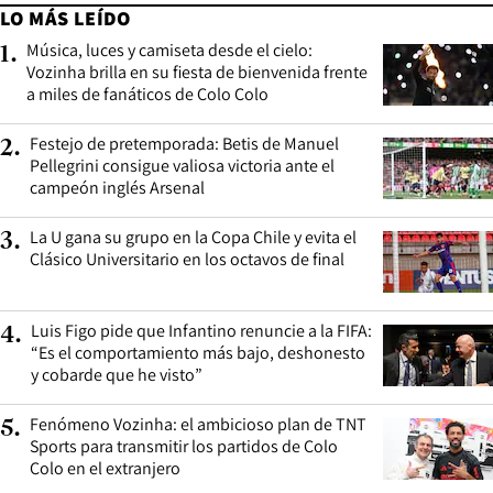
LO MÁS LEÍDO
Música, luces y camiseta desde el cielo:
1
.
Vozinha brilla en su fiesta de bienvenida frente
a miles de fanáticos de Colo Colo
Festejo de pretemporada: Betis de Manuel
2
.
Pellegrini consigue valiosa victoria ante el
campeón inglés Arsenal
La U gana su grupo en la Copa Chile y evita el
3
.
Clásico Universitario en los octavos de final
Luis Figo pide que Infantino renuncie a la FIFA:
4
.
“Es el comportamiento más bajo, deshonesto
y cobarde que he visto”
Fenómeno Vozinha: el ambicioso plan de TNT
5
.
Sports para transmitir los partidos de Colo
Colo en el extranjero