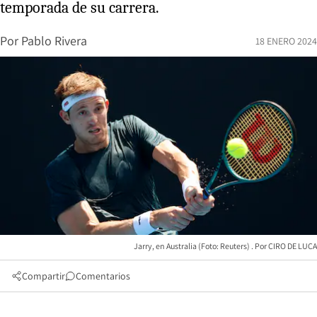
temporada de su carrera.
Por
Pablo Rivera
18 ENERO 2024
Jarry, en Australia (Foto: Reuters)
CIRO DE LUCA
Compartir
Comentarios