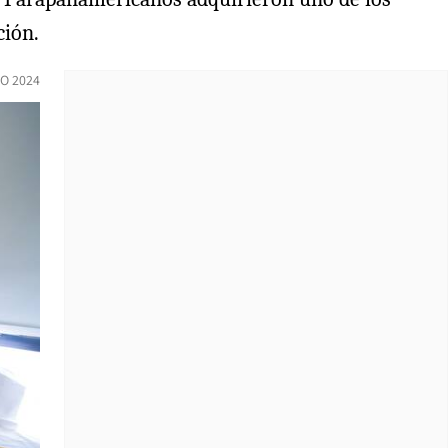
ción.
IO 2024