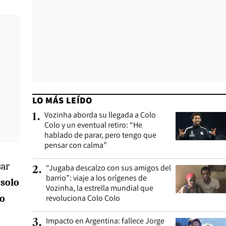
LO MÁS LEÍDO
Vozinha aborda su llegada a Colo
1
.
Colo y un eventual retiro: “He
hablado de parar, pero tengo que
pensar con calma”
sar
“Jugaba descalzo con sus amigos del
2
.
barrio”: viaje a los orígenes de
 solo
Vozinha, la estrella mundial que
do
revoluciona Colo Colo
Impacto en Argentina: fallece Jorge
3
.