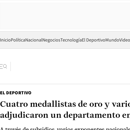
Inicio
Política
Nacional
Negocios
Tecnología
El Deportivo
Mundo
Vide
EL DEPORTIVO
Cuatro medallistas de oro y vari
adjudicaron un departamento en
A través de subsidios, varios exponentes naciona