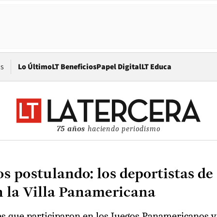
Opens in new window
os
Lo Último
LT Beneficios
Papel Digital
LT Educa
75 años
haciendo periodismo
os postulando: los deportistas de
 la Villa Panamericana
les que participaron en los Juegos Panamericanos