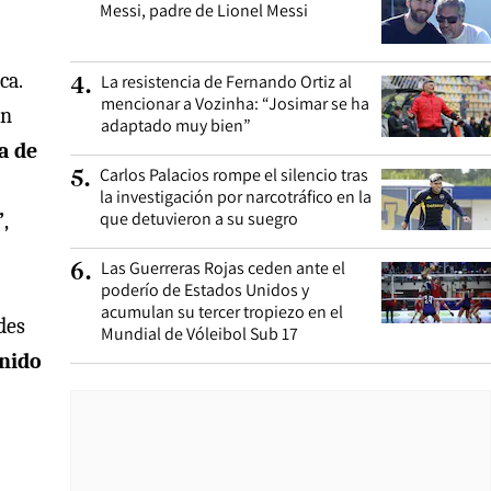
Messi, padre de Lionel Messi
ca.
La resistencia de Fernando Ortiz al
4
.
mencionar a Vozinha: “Josimar se ha
en
adaptado muy bien”
a de
Carlos Palacios rompe el silencio tras
5
.
la investigación por narcotráfico en la
que detuvieron a su suegro
”
,
Las Guerreras Rojas ceden ante el
6
.
poderío de Estados Unidos y
acumulan su tercer tropiezo en el
des
Mundial de Vóleibol Sub 17
enido