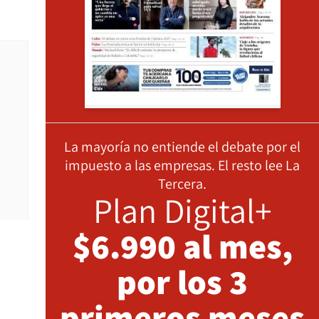
La mayoría no entiende el debate por el
impuesto a las empresas. El resto lee La
Tercera.
Plan Digital+
$6.990 al mes,
por los 3
primeros meses