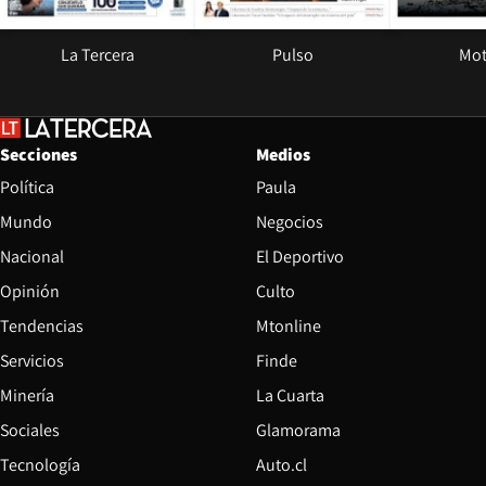
La Tercera
Pulso
Mot
Secciones
Medios
Política
Paula
Mundo
Negocios
Nacional
El Deportivo
Opinión
Culto
Tendencias
Mtonline
Servicios
Finde
Opens in new window
Minería
La Cuarta
Opens in new wind
Sociales
Glamorama
Opens in new window
Tecnología
Auto.cl