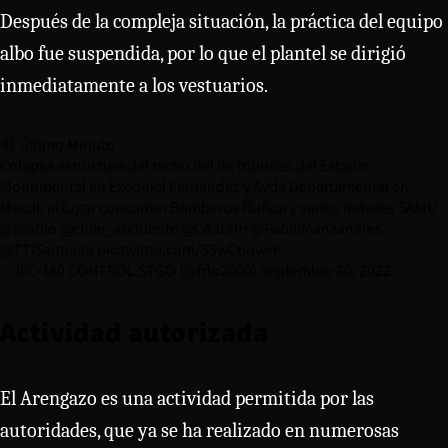
Después de la compleja situación, la práctica del equipo
albo fue suspendida, por lo que el plantel se dirigió
inmediatamente a los vestuarios.
🔴 Último Minuto
Colapsa estructura del techo del de tribunas del Estadio
Monumental en Exequiel Fernández y Avda Departamental en
Macul, al lugar concurren Bomberos Ñuñoa y varios móviles SAMU
@biobio
@chile_accidente
@CA3EHH
@Pabl0Manzanares
@TTISantiago
pic.twitter.com/55wCtjqwxK
— IEC-180 CONTROL STGO (@fdo2000)
September 30, 2022
Actividad autorizada
El Arengazo es una actividad permitida por las
autoridades, que ya se ha realizado en numerosas