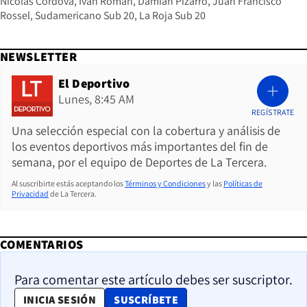
Nicolás Córdova
Iván Román
Damián Pizarro
Juan Francisco
Rossel
Sudamericano Sub 20
La Roja Sub 20
NEWSLETTER
El Deportivo
Lunes, 8:45 AM
REGÍSTRATE
Una selección especial con la cobertura y análisis de
los eventos deportivos más importantes del fin de
semana, por el equipo de Deportes de La Tercera.
Al suscribirte estás aceptando los
Términos y Condiciones
y las
Políticas de
Privacidad
de La Tercera.
COMENTARIOS
Para comentar este artículo debes ser suscriptor.
OPENS IN NEW WINDOW
INICIA SESIÓN
SUSCRÍBETE