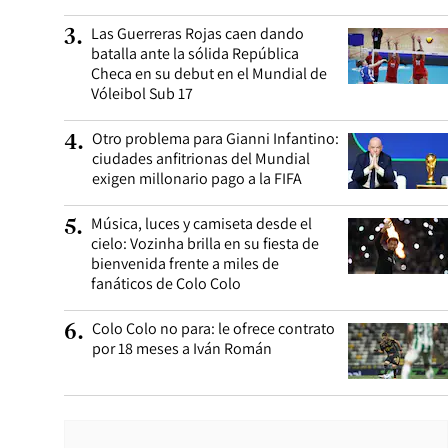
Las Guerreras Rojas caen dando
3
.
batalla ante la sólida República
Checa en su debut en el Mundial de
Vóleibol Sub 17
Otro problema para Gianni Infantino:
4
.
ciudades anfitrionas del Mundial
exigen millonario pago a la FIFA
Música, luces y camiseta desde el
5
.
cielo: Vozinha brilla en su fiesta de
bienvenida frente a miles de
fanáticos de Colo Colo
Colo Colo no para: le ofrece contrato
6
.
por 18 meses a Iván Román