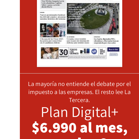
La mayoría no entiende el debate por el
impuesto a las empresas. El resto lee La
Tercera.
Plan Digital+
$6.990 al mes,