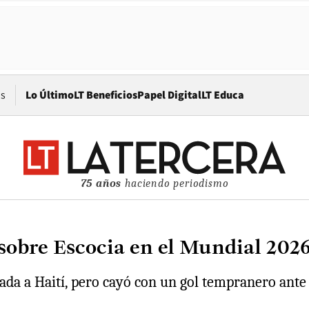
Opens in new window
os
Lo Último
LT Beneficios
Papel Digital
LT Educa
75 años
haciendo periodismo
 sobre Escocia en el Mundial 202
da a Haití, pero cayó con un gol tempranero ante l