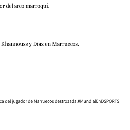
ior del arco marroquí.
El Khannouss y Díaz en Marruecos.
saca del jugador de Marruecos destrozada.
#MundialEnDSPORTS