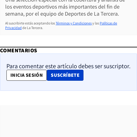
los eventos deportivos más importantes del fin de
semana, por el equipo de Deportes de La Tercera.
Al suscribirte estás aceptando los
Términos y Condiciones
y las
Políticas de
Privacidad
de La Tercera.
COMENTARIOS
Para comentar este artículo debes ser suscriptor.
OPENS IN NEW WINDOW
INICIA SESIÓN
SUSCRÍBETE