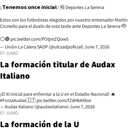
¡ 𝗧𝗲𝗻𝗲𝗺𝗼𝘀 𝗼𝗻𝗰𝗲 𝗶𝗻𝗶𝗰𝗶𝗮𝗹 ! 🆚 Deportes La Serena
Estos son los futbolistas elegidos por nuestro entrenador Martín
Cicotello para el duelo de esta tarde ante Deportes La Serena 🫡
⚪️🔴
pic.twitter.com/POtjmZQow5
— Unión La Calera SADP (@ulcsadpoficial)
June 7, 2026
07 JUNIO
La formación titular de Audax
Italiano
¡El XI inicial para enfrentar a la U en el Estadio Nacional! 🔥
#ForzaAudax
🇮🇹
pic.twitter.com/fZdHkAl9oe
— Audax Italiano (@audaxitaliano)
June 7, 2026
07 JUNIO
La formación de la U