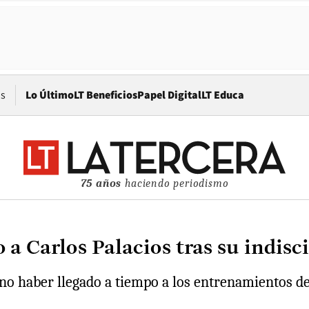
Opens in new window
os
Lo Último
LT Beneficios
Papel Digital
LT Educa
75 años
haciendo periodismo
 a Carlos Palacios tras su indisc
no haber llegado a tiempo a los entrenamientos del