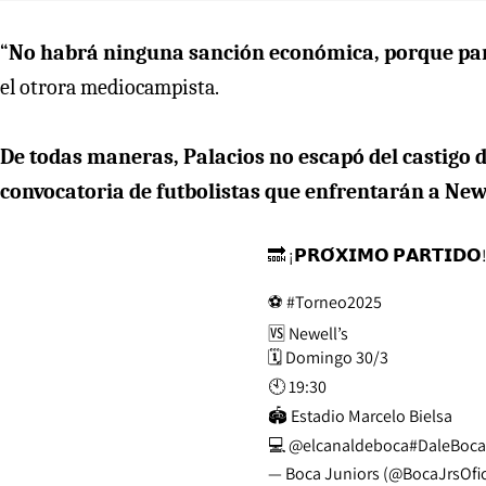
“
No habrá ninguna sanción económica, porque part
el otrora mediocampista.
De todas maneras, Palacios no escapó del castigo d
convocatoria de futbolistas que enfrentarán a New
🔜 ¡𝗣𝗥𝗢́𝗫𝗜𝗠𝗢 𝗣𝗔𝗥𝗧𝗜𝗗𝗢
⚽
#Torneo2025
🆚 Newell’s
🗓 Domingo 30/3
🕙 19:30
🏟 Estadio Marcelo Bielsa
💻
@elcanaldeboca
#DaleBoca
— Boca Juniors (@BocaJrsOfic