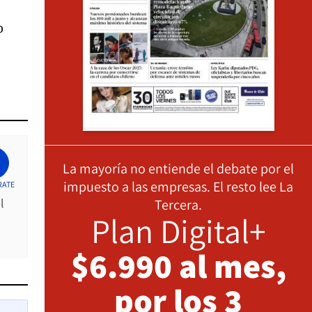
o
La mayoría no entiende el debate por el
impuesto a las empresas. El resto lee La
RATE
l
Tercera.
Plan Digital+
$6.990 al mes,
por los 3