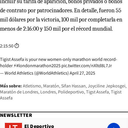
incluir su tarifa de aparición, bonos privados o bonos
de contrato por patrocinadores. En detalle, fueron 55
mil dólares por la victoria, 100 mil por completarla en
menos de 2:16:00 y 150 mil por el récord mundial.
2:15:50 ⏱️
Tigist Assefa is your new women-only marathon world record-
holder ⚡️
#londonmarathon2025
pic.twitter.com/nXltd8L7Jr
— World Athletics (@WorldAthletics)
April 27, 2025
Más sobre:
Atletismo
Maratón
Sifan Hassan
Joyciline Jepkosgei
Maratón de Londres
Londres
Polideportivo
Tigst Assefa
Tigist
Assefa
NEWSLETTER
El Deportivo